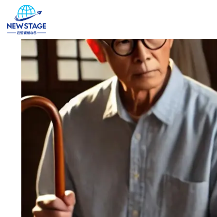
内
容
を
ス
キ
ッ
プ